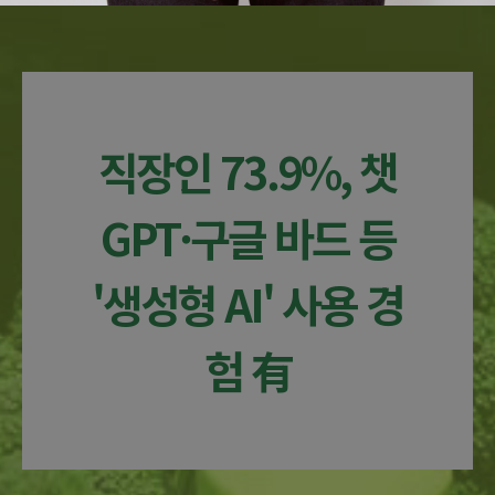
직장인 73.9%, 챗
GPT·구글 바드 등
'생성형 AI' 사용 경
험 有