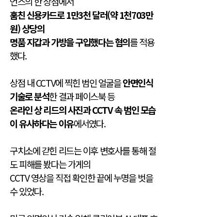
언스의 한 상점에서
훔친 신용카드로 1만3천 달러(약 1천703만
원) 상당의
명품 지갑과 가방을 구입했다는 혐의
를 적용
했다.
상점 내 CCTV에 찍힌 범인 얼굴을
안면인식
기술로 분석
한 결과 페이스북 등
온라인 상 리드의 사진과 CCTV 속 범인 모습
이 유사하다는 이유
에서였다.
구치소에 갇힌 리드는 이후 변호사를 통해 절
도 피해를 봤다는 가게의
CCTV 영상을 직접 확인한 끝에 누명을 벗을
수 있었다.